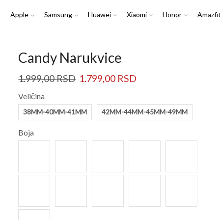
a
Apple
Samsung
Huawei
Xiaomi
Honor
Amazfi
Candy Narukvice
1.999,00
RSD
1.799,00
RSD
Veličina
38MM-40MM-41MM
42MM-44MM-45MM-49MM
Boja