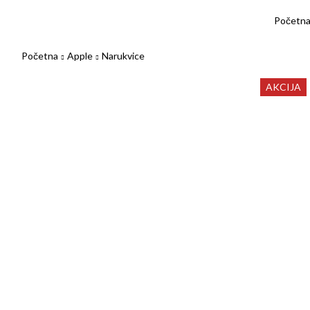
Početn
Početna
Apple
Narukvice
AKCIJA