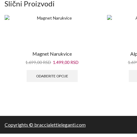
Slični Proizvodi
Magnet Narukvice
Al
1.699,00
RSD
1.499,00
RSD
1.69
ODABERITE OPCIJE
Copyrights © braccialettieleganti.com