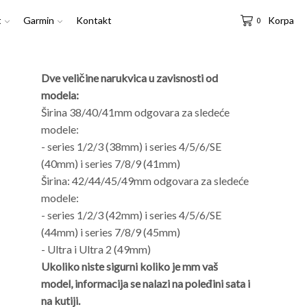
t
Garmin
Kontakt
Korpa
0
Dve veličine narukvica u zavisnosti od
modela:
Širina 38/40/41mm odgovara za sledeće
modele:
- series 1/2/3 (38mm) i series 4/5/6/SE
(40mm) i series 7/8/9 (41mm)
Širina: 42/44/45/49mm odgovara za sledeće
modele:
- series 1/2/3 (42mm) i series 4/5/6/SE
(44mm) i series 7/8/9 (45mm)
- Ultra i Ultra 2 (49mm)
Ukoliko niste sigurni koliko je mm vaš
model, informacija se nalazi na poleđini sata i
na kutiji.