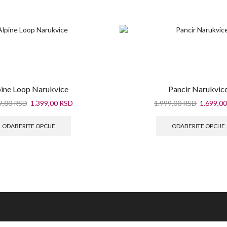
pine Loop Narukvice
Pancir Narukvic
9,00
RSD
1.399,00
RSD
1.999,00
RSD
1.699,0
ODABERITE OPCIJE
ODABERITE OPCIJE