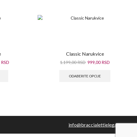
e
Classic Narukvice
0
RSD
1.199,00
RSD
999,00
RSD
ODABERITE OPCIJE
info@braccialettieleganti.com