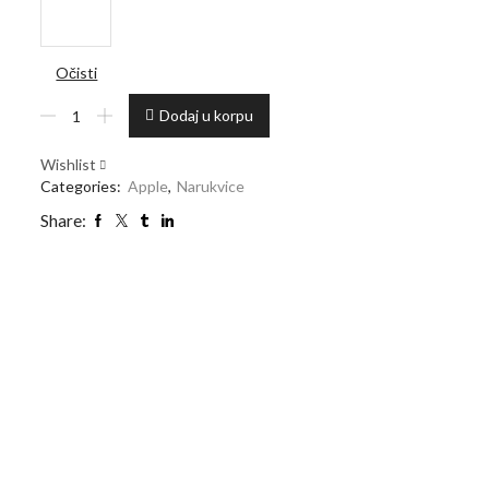
Očisti
Dodaj u korpu
Wishlist
Categories:
Apple
,
Narukvice
Share: